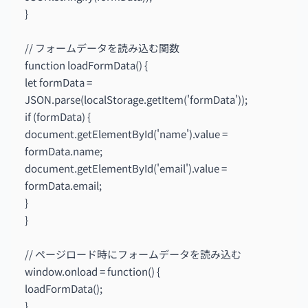
}
// フォームデータを読み込む関数
function loadFormData() {
let formData =
JSON.parse(localStorage.getItem('formData'));
if (formData) {
document.getElementById('name').value =
formData.name;
document.getElementById('email').value =
formData.email;
}
}
// ページロード時にフォームデータを読み込む
window.onload = function() {
loadFormData();
}