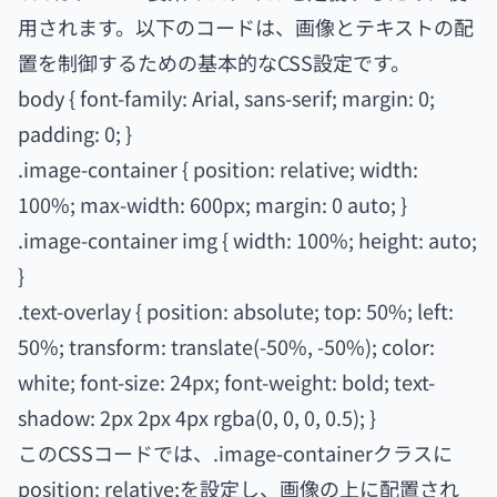
用されます。以下のコードは、画像とテキストの配
置を制御するための基本的なCSS設定です。
body { font-family: Arial, sans-serif; margin: 0;
padding: 0; }
.image-container { position: relative; width:
100%; max-width: 600px; margin: 0 auto; }
.image-container img { width: 100%; height: auto;
}
.text-overlay { position: absolute; top: 50%; left:
50%; transform: translate(-50%, -50%); color:
white; font-size: 24px; font-weight: bold; text-
shadow: 2px 2px 4px rgba(0, 0, 0, 0.5); }
このCSSコードでは、.image-containerクラスに
position: relative;を設定し、画像の上に配置され