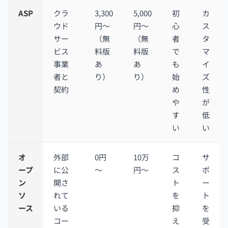
ASP
クラ
3,300
5,000
初
カ
ウド
円～
円～
心
ス
サー
（無
（無
者
タ
ビス
料版
料版
で
マ
事業
あ
あ
も
イ
者と
り）
り）
始
ズ
契約
め
性
や
が
す
低
い
い
オ
外部
0円
10万
コ
サ
ープ
に公
～
円～
ス
ポ
ン
開さ
ト
ー
ソ
れて
を
ト
ース
いる
抑
を
コー
え
受