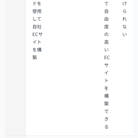
ドを
て
け
使用
自
ら
して
由
れ
自社
度
な
ECサ
の
い
イト
高
を構
い
築
EC
サ
イ
ト
を
構
築
で
き
る