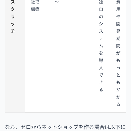
ス
社で
～
独
費
ク
構築
自
用
ラ
の
や
ッ
シ
開
チ
ス
発
テ
期
ム
間
を
が
導
も
入
っ
で
と
き
も
る
か
か
る
なお、ゼロからネットショップを作る場合は以下に