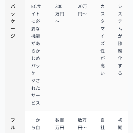
パ
ECサ
300
20万
カ
シ
ッ
イト
万円
円～
ス
ス
ケ
に必
～
タ
テ
ー
要な
マ
ム
ジ
機能
イ
が
があ
ズ
陳
らか
性
腐
じめ
が
化
パッ
高
す
ケー
い
る
ジさ
れた
サー
ビス
フ
一か
数百
数万
自
初
ル
ら自
万円
円～
社
期