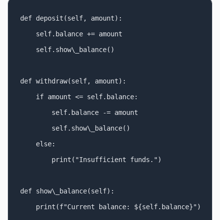
def deposit(self, amount):

    self.balance += amount

    self.show\_balance()

def withdraw(self, amount):

    if amount <= self.balance:

        self.balance -= amount

        self.show\_balance()

    else:

        print("Insufficient funds.")

def show\_balance(self):
