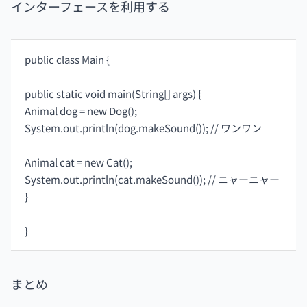
インターフェースを利用する
public class Main {
public static void main(String[] args) {
Animal dog = new Dog();
System.out.println(dog.makeSound()); // ワンワン
Animal cat = new Cat();
System.out.println(cat.makeSound()); // ニャーニャー
}
}
まとめ