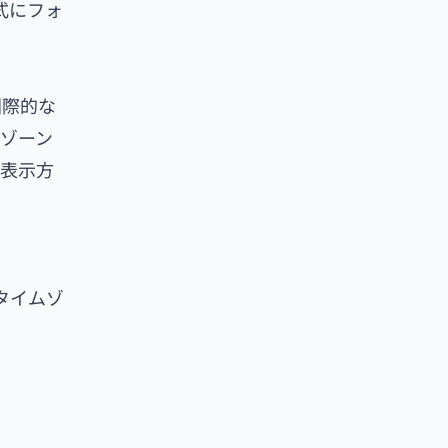
1形式にフォ
国際的な
ゾーン
の表示方
タイムゾ