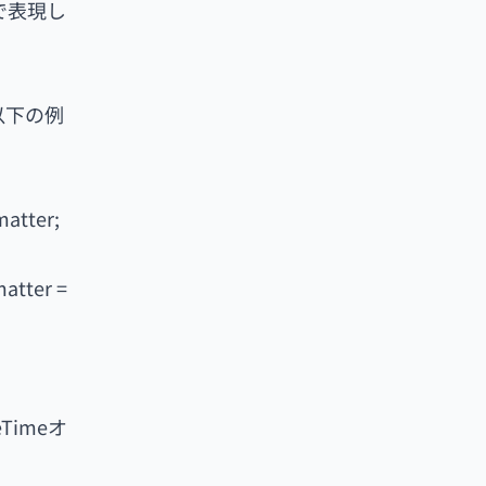
ンで表現し
以下の例
matter;
atter =
eTimeオ