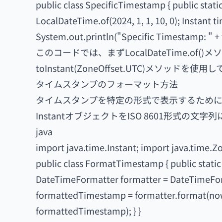
public class SpecificTimestamp { public stati
LocalDateTime.of(2024, 1, 1, 10, 0); Instant
System.out.println("Specific Timestamp: " + 
このコードでは、まずLocalDateTime.o
toInstant(ZoneOffset.UTC)メソ
タイムスタンプのフォーマット方法
タイムスタンプを特定の形式で表示するためには、D
InstantオブジェクトをISO 8601形式の文
java
import java.time.Instant; import java.time.
public class FormatTimestamp { public static 
DateTimeFormatter formatter = DateTimeFor
formattedTimestamp = formatter.format(now
formattedTimestamp); } }