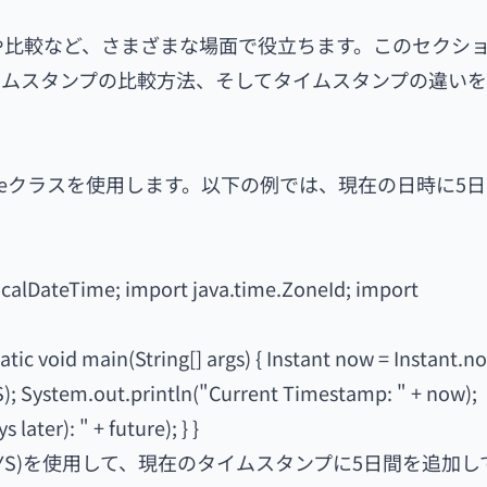
算や比較など、さまざまな場面で役立ちます。このセクシ
イムスタンプの比較方法、そしてタイムスタンプの違い
teTimeクラスを使用します。以下の例では、現在の日時に5
LocalDateTime; import java.time.ZoneId; import
tic void main(String[] args) { Instant now = Instant.no
S); System.out.println("Current Timestamp: " + now);
ater): " + future); } }
nit.DAYS)を使用して、現在のタイムスタンプに5日間を追加