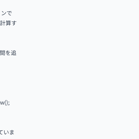
ョンで
を計算す
日間を追
w();
していま