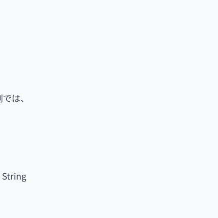
。
例では、
String