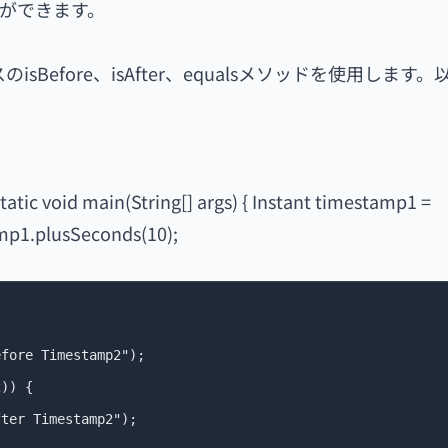
ができます。
sBefore、isAfter、equalsメソッドを使用します
atic void main(String[] args) { Instant timestamp1 =
amp1.plusSeconds(10);
fore Timestamp2");

)) {

ter Timestamp2");
