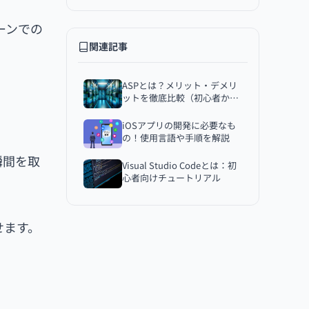
Javaでのタイムスタンプ操作の実例
ゾーンでの
タイムスタンプを使った日時計算
関連記事
タイムスタンプの比較方法
タイムスタンプの違いを計算する
ASPとは？メリット・デメリ
ットを徹底比較（初心者から
よくある問題とその解決策
上級者まで）
タイムゾーンの違いによる問題
iOSアプリの開発に必要なも
の！使用言語や手順を解説
タイムスタンプのフォーマットエラ
ー
瞬間を取
Visual Studio Codeとは：初
古いJavaバージョンでの互換性問題
心者向けチュートリアル
まとめ
せます。