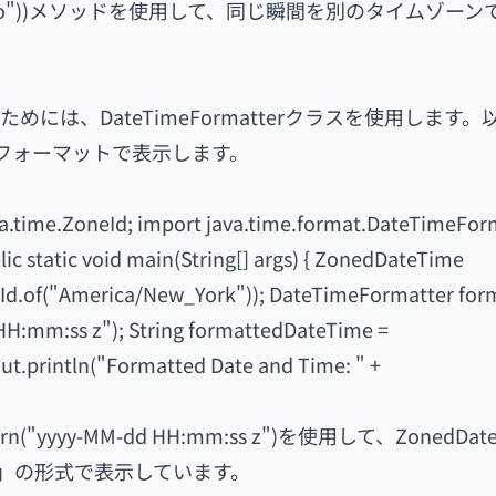
"Asia/Tokyo"))メソッドを使用して、同じ瞬間を別のタイムゾー
は、DateTimeFormatterクラスを使用します。
定のフォーマットで表示します。
a.time.ZoneId; import java.time.format.DateTimeFor
ic static void main(String[] args) { ZonedDateTime
.of("America/New_York")); DateTimeFormatter form
H:mm:ss z"); String formattedDateTime =
t.println("Formatted Date and Time: " +
rn("yyyy-MM-dd HH:mm:ss z")を使用して、ZonedDat
ーン」の形式で表示しています。