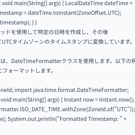
c void main(String[] args) { LocalDateTime dateTime =
 timestamp = dateTime.toInstant(ZoneOffset.UTC);
timestamp); } }
f()メソッドを使用して特定の日時を作成し、その後
ッドを使用してUTCタイムゾーンのタイムスタンプに変換しています
ateTimeFormatterクラスを使用します。以下の
字列にフォーマットします。
ZoneId; import java.time.format.DateTimeFormatter;
void main(String[] args) { Instant now = Instant.now();
matter.ISO_DATE_TIME.withZone(ZoneId.of("UTC")); 
); System.out.println("Formatted Timestamp: " +