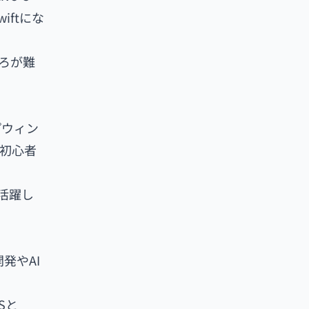
ftにな
ころが難
プウィン
初心者
も活躍し
発やAI
Sと