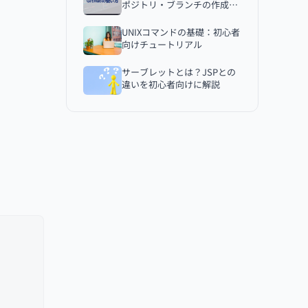
2.設計
ポジトリ・ブランチの作成ま
で
3.開発
UNIXコマンドの基礎：初心者
向けチュートリアル
4.動作テスト
5.リリース
サーブレットとは？JSPとの
違いを初心者向けに解説
まとめ