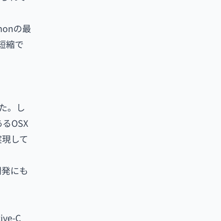
honの最
を短縮で
した。し
あるOSX
実現して
開発にも
。
e-C