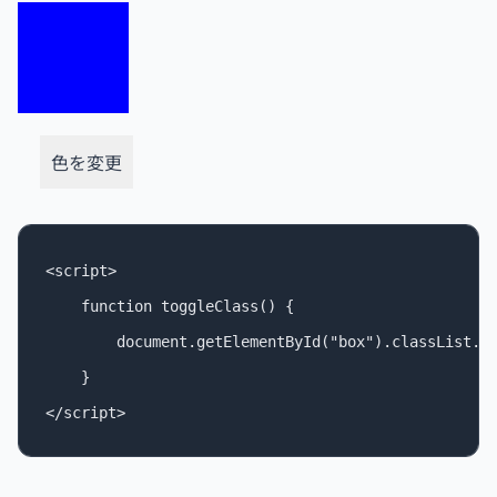
色を変更
<script>

    function toggleClass() {

        document.getElementById("box").classList.to
    }
