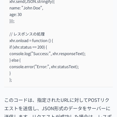
xhr.send(JSON.stringify({
name: "John Doe",
age: 30
}));
// レスポンスの処理
xhr.onload = function () {
if (xhr.status == 200) {
console.log("Success:", xhr.responseText);
} else {
console.error("Error:", xhr.statusText);
}
};
このコードは、指定されたURLに対してPOSTリク
エストを送信し、JSON形式のデータをサーバーに
送信します。リクエストが成功した場合は、レスポ