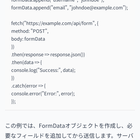
formData.append("email", "johndoe@example.com");
fetch("https://example.com/api/form", {
method: "POST",
body: formData
})
.then(response => response.json())
.then(data => {
console.log("Success:", data);
})
.catch(error => {
console.error("Error:", error);
});
この例では、FormDataオブジェクトを作成し、必
要なフィールドを追加してから送信します。サーバ