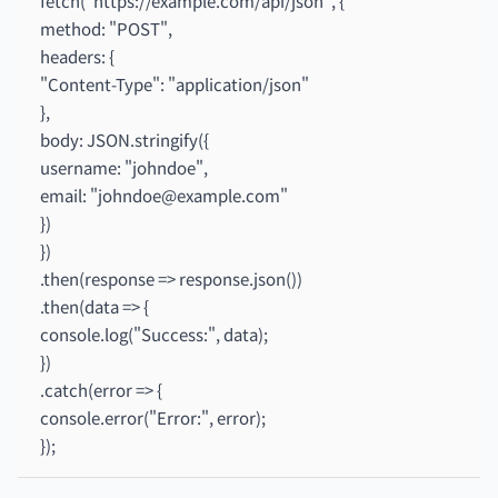
fetch("https://example.com/api/json", {
method: "POST",
headers: {
"Content-Type": "application/json"
},
body: JSON.stringify({
username: "johndoe",
email: "johndoe@example.com"
})
})
.then(response => response.json())
.then(data => {
console.log("Success:", data);
})
.catch(error => {
console.error("Error:", error);
});