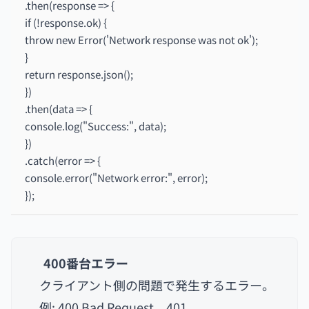
.then(response => {
if (!response.ok) {
throw new Error('Network response was not ok');
}
return response.json();
})
.then(data => {
console.log("Success:", data);
})
.catch(error => {
console.error("Network error:", error);
});
400番台エラー
クライアント側の問題で発生するエラー。
例: 400 Bad Request、401