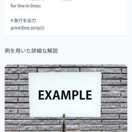
for line in lines:
# 各行を出力
print(line.strip())
例を用いた詳細な解説