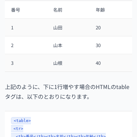
番号
名前
年齢
1
山田
20
2
山本
30
3
山根
40
上記のように、下に1行増やす場合のHTMLのtable
タグは、以下のとおりになります。
<table>
<tr>
<th>番号</th><th>名前</th><th>年齢</th>