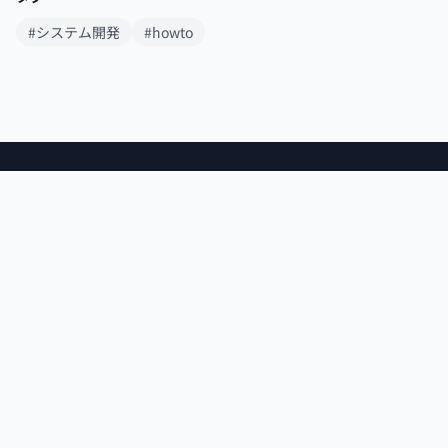
#システム開発
#howto
デジタルトレンドナビ
最新のIT・テクノロジー情報を分かりやすくお届けします。
カテゴリー
DX
ECサイト構築 / 運営
Webサイト制作
システム開発