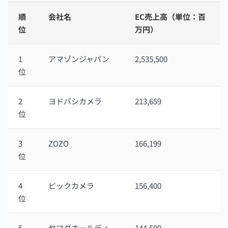
順
会社名
EC売上高（単位：百
位
万円）
1
アマゾンジャパン
2,535,500
位
2
ヨドバシカメラ
213,659
位
3
ZOZO
166,199
位
4
ビックカメラ
156,400
位
5
ヤマダホールディ
144,500