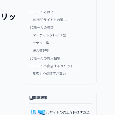
ECモールとは？
メリッ
自社ECサイトとの違い
ECモールの種類
マーケットプレイス型
テナント型
統合管理型
ECモールの費用相場
ECモールへ出店するメリット
集客力や信頼度が高い
誰でも簡単に出店・出品できる
決済方法が豊富で顧客を逃しにくい
サポートが受けられる
関連記事
ECモールへ出店するデメリット
ランニングコストや手数料の負担が
ECサイトの売上を伸ばす方法