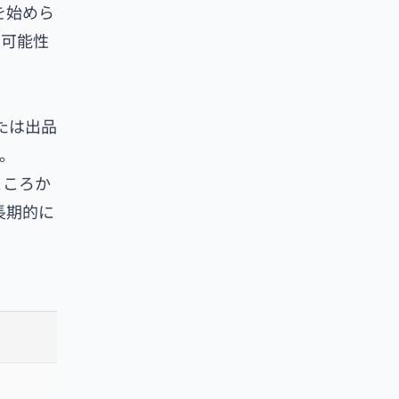
を始めら
る可能性
たは出品
。
ところか
長期的に