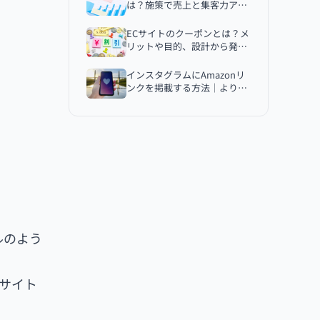
大きい
は？施策で売上と集客力アッ
プへ
ブランディングにつながりにくい
ECサイトのクーポンとは？メ
リットや目的、設計から発行
価格競争になりやすい
方法まで完全網羅
顧客情報を活用しづらい
インスタグラムにAmazonリ
ンクを掲載する方法｜より効
国内ECモール流通総額ランキング
果的に宣伝するコツも紹介
主要ECモールの特徴を比較
Amazon
楽天市場
Yahoo!ショッピング
ZOZOTOWN
au PAY マーケット
ルのよう
Qoo10
ECサイトについて不安がある方はぜひ
ご相談ください
なサイト