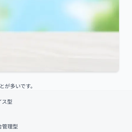
ことが多いです。
イス型
合管理型