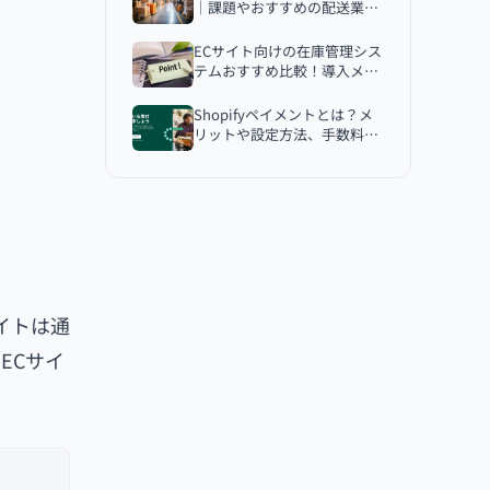
｜課題やおすすめの配送業
株式会社アートピース
者、選び方を紹介
株式会社idiom
ECサイト向けの在庫管理シス
テムおすすめ比較！導入メリ
株式会社ガジェログ
ットや在庫管理のポイント
株式会社ブリッジコーポレーション
Shopifyペイメントとは？メ
リットや設定方法、手数料な
実績の豊富な大手ECサイト制作会社比
ど詳しく解説
較
株式会社askme
株式会社IKITA企画
株式会社Proteinum
ブランディングやデザインに強いECサ
イト制作会社比較
イトは通
株式会社Ryuki Design
ECサイ
株式会社かいな
Shopify Expertsに認定されているECサ
イト制作会社比較
アートトレーディング株式会社