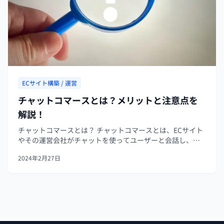
ECサイト構築 / 運営
チャットコマースとは？メリットと注意点を
解説！
チャットコマースとは？ チャットコマースとは、ECサイト
やその運営会社がチャットを使ってユーザーと会話し、商
品紹介や問い合わせに応じる手法のことです。 多くの場
2024年2月27日
合、LINEやFacebookメッセンジャーのようなアプリを活用
します。チャット...