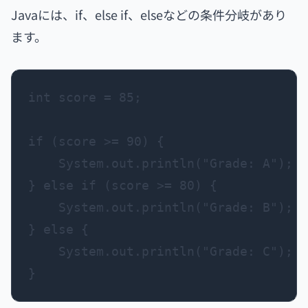
Javaには、if、else if、elseなどの条件分岐があり
ます。
int score = 85;

if (score >= 90) {

    System.out.println("Grade: A");

} else if (score >= 80) {

    System.out.println("Grade: B");

} else {

    System.out.println("Grade: C");
