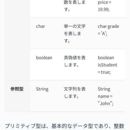
数を表しま
price =
す。
19.99;
char
単一の文字
char grade
を表しま
= 'A';
す。
boolean
真偽値を表
boolean
します。
isStudent
= true;
参照型
String
文字列を表
String
します。
name =
"John";
プリミティブ型は、基本的なデータ型であり、整数