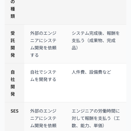
の
種
類
受
外部のエンジ
システム完成後、報酬を
託
ニアにシステ
支払う（成果物、完成
開
ム開発を依頼
品）
発
する
自
自社でシステ
人件費、設備費など
社
ムを開発する
開
発
SES
外部のエンジ
エンジニアの労働時間に
ニアにシステ
対して報酬を支払う（工
ム開発を依頼
数、能力、単価）