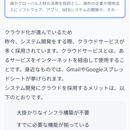
減やグローバル人材の活用を目的とし、海外の企業や現地法
人にソフトウェア、アプリ、WEBシステムの開発や、それら
の運用・保守業務を委託する開発手法です。 ニアショア開発
とは？オフショアとの違いと実践的なメリット・デメリット
を解説 ニアショア開発を検討している場合、コストや人材
クラウド化が進んでいるため
確保・求める技術力など気になるものです。対応規模や発注
昨今、システム開発をする際、クラウドサービスが
する際のポイントも事前に押さえておく必要があるでしょ
う。
多く採用されています。クラウドサービスとは、あ
るサービスをインターネットを経由して使用するこ
とです。身近なものでは、GmailやGoogleスプレッ
ドシートが挙げられます。
システム開発にクラウドを採用するメリットは、以
下のとおりです。
大掛かりなインフラ構築が不要
すでに必要な機能が揃っている