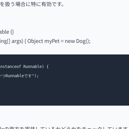
を扱う場合に特に有効です。
ble {}
ring[] args) { Object myPet = new Dog();
nstanceof Runnable) {

eかつRunnableです");

nnableの両方を実装しているかどうかをチェックしていま