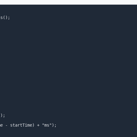
s();



);

 - startTime) + "ms");
