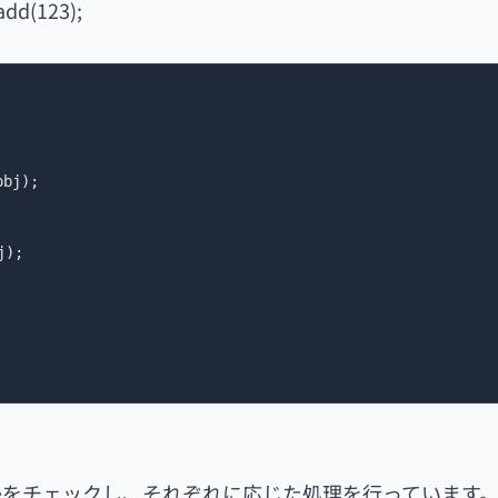
.add(123);
bj);



);

かをチェックし、それぞれに応じた処理を行っています