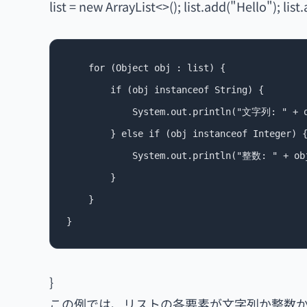
list = new ArrayList<>(); list.add("Hello"); list
    for (Object obj : list) {

        if (obj instanceof String) {

            System.out.println("文字列: " + o
        } else if (obj instanceof Integer) {
            System.out.println("整数: " + obj
        }

    }

}
この例では、リストの各要素が文字列か整数