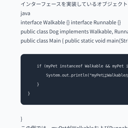
インターフェースを実装しているオブジェクト
java
interface Walkable {} interface Runnable {}
public class Dog implements Walkable, Runna
public class Main { public static void main(St
    if (myPet instanceof Walkable && myPet i
        System.out.println("myPetはWalkabl
    }

}
この例では、myPetがWalkableおよびRu