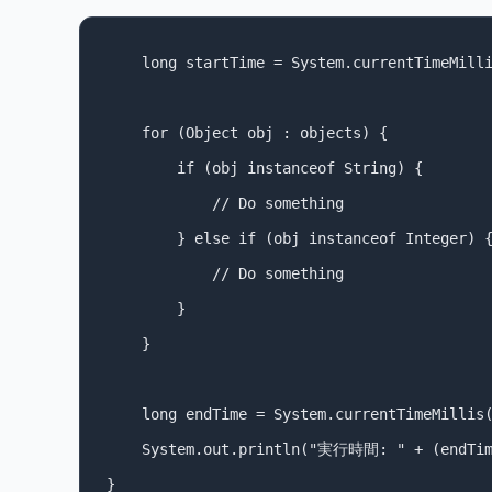
    long startTime = System.currentTimeMilli
    for (Object obj : objects) {

        if (obj instanceof String) {

            // Do something

        } else if (obj instanceof Integer) {
            // Do something

        }

    }

    long endTime = System.currentTimeMillis(
    System.out.println("実行時間: " + (endTime