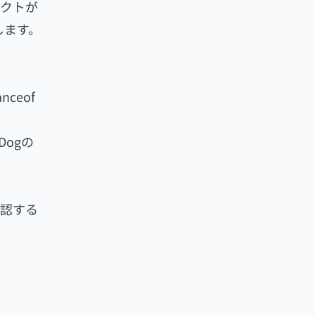
ェクトが
します。
tanceof
Dogの
確認する