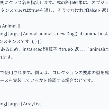
ト、右側にクラス名を指定します。式の評価結果は、オブジ
スであればtrueを返し、そうでなければfalseを返
s Animal {}
ring[] args) { Animal animal = new Dog(); if (animal ins
のインスタンスです"); } } }
ため、instanceof演算子はtrueを返し、"animalは
れます。
の場面で使用されます。例えば、コレクションの要素の型を
ースを実装しているかを確認する場合などです。
ng[] args) { ArrayList