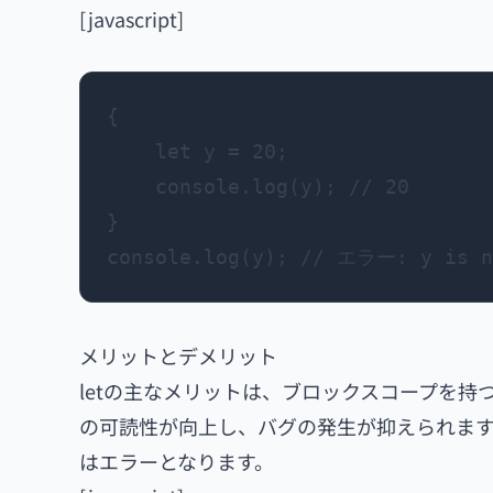
[javascript]
{

    let y = 20;

    console.log(y); // 20

}

メリットとデメリット
letの主なメリットは、ブロックスコープを
の可読性が向上し、バグの発生が抑えられます
はエラーとなります。