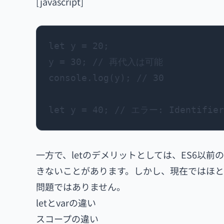
[javascript]
let y = 20;

y = 30; // 再代入は可能

console.log(y); // 30

一方で、letのデメリットとしては、ES6以
きないことがあります。しかし、現在ではほと
問題ではありません。
letとvarの違い
スコープの違い