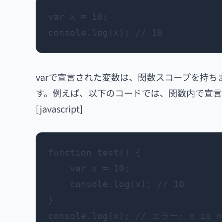
var x = 10;

varで宣言された変数は、関数スコープを持
す。例えば、以下のコードでは、関数内で宣言
[javascript]
function test() {

    var x = 10;

    console.log(x); // 10

}
