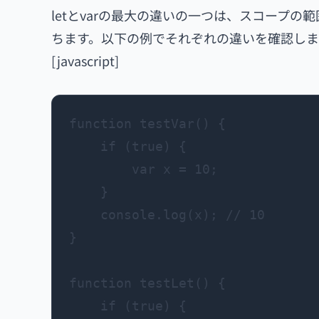
letとvarの最大の違いの一つは、スコープの
ちます。以下の例でそれぞれの違いを確認しま
[javascript]
function testVar() {

    if (true) {

        var x = 10;

    }

    console.log(x); // 10

}

function testLet() {

    if (true) {
