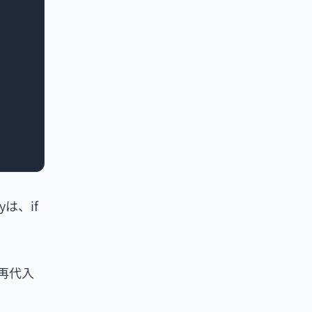
は、if
再代入