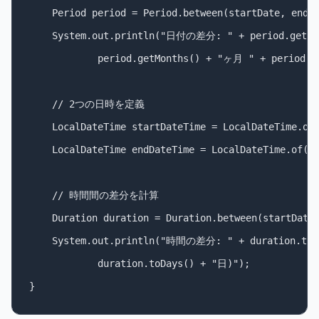
    Period period = Period.between(startDate, endDa
    System.out.println("日付の差分: " + period.getYea
            period.getMonths() + "ヶ月 " + period.g
    // 2つの日時を定義

    LocalDateTime startDateTime = LocalDateTime.of(
    LocalDateTime endDateTime = LocalDateTime.of(20
    // 時間間の差分を計算

    Duration duration = Duration.between(startDateT
    System.out.println("時間の差分: " + duration.toH
            duration.toDays() + "日)");
