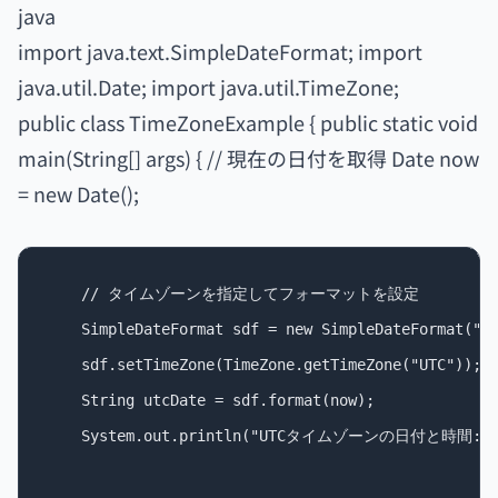
java
import java.text.SimpleDateFormat; import
java.util.Date; import java.util.TimeZone;
public class TimeZoneExample { public static void
main(String[] args) { // 現在の日付を取得 Date now
= new Date();
    // タイムゾーンを指定してフォーマットを設定

    SimpleDateFormat sdf = new SimpleDateFormat("yy
    sdf.setTimeZone(TimeZone.getTimeZone("UTC"));

    String utcDate = sdf.format(now);

    System.out.println("UTCタイムゾーンの日付と時間: " +