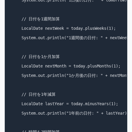
    System.out.println("1日後の日付: " + tomorrow);

    // 日付を1週間加算

    LocalDate nextWeek = today.plusWeeks(1);

    System.out.println("1週間後の日付: " + nextWeek);
    // 日付を1か月加算

    LocalDate nextMonth = today.plusMonths(1);

    System.out.println("1か月後の日付: " + nextMonth)
    // 日付を1年減算

    LocalDate lastYear = today.minusYears(1);

    System.out.println("1年前の日付: " + lastYear);
