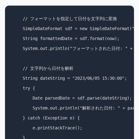
    // フォーマットを指定して日付を文字列に変換

    SimpleDateFormat sdf = new SimpleDateFormat("yy
    String formattedDate = sdf.format(now);

    System.out.println("フォーマットされた日付: " + form
    // 文字列から日付を解析

    String dateString = "2023/06/05 15:30:00";

    try {

        Date parsedDate = sdf.parse(dateString);

        System.out.println("解析された日付: " + parsed
    } catch (Exception e) {

        e.printStackTrace();

    }
