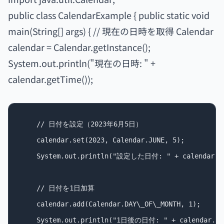
public class CalendarExample { public static void
main(String[] args) { // 現在の日時を取得 Calendar
calendar = Calendar.getInstance();
System.out.println("現在の日時: " +
calendar.getTime());
    // 日付を設定（2023年6月5日）

    calendar.set(2023, Calendar.JUNE, 5);

    System.out.println("設定した日付: " + calendar.ge
    // 日付を1日加算

    calendar.add(Calendar.DAY\_OF\_MONTH, 1);

    System.out.println("1日後の日付: " + calendar.get