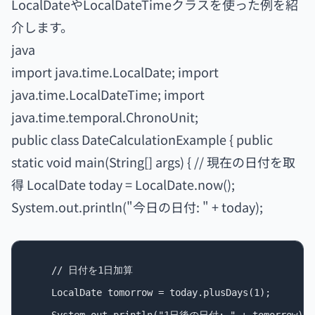
LocalDateやLocalDateTimeクラスを使った例を紹
介します。
java
import java.time.LocalDate; import
java.time.LocalDateTime; import
java.time.temporal.ChronoUnit;
public class DateCalculationExample { public
static void main(String[] args) { // 現在の日付を取
得 LocalDate today = LocalDate.now();
System.out.println("今日の日付: " + today);
    // 日付を1日加算

    LocalDate tomorrow = today.plusDays(1);
