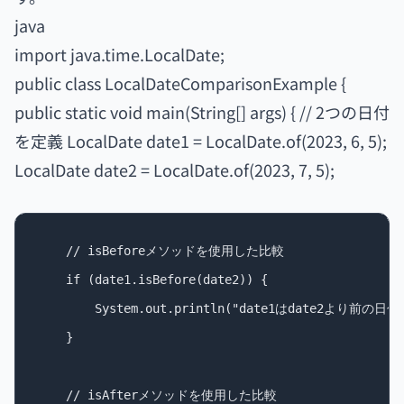
java
import java.time.LocalDate;
public class LocalDateComparisonExample {
public static void main(String[] args) { // 2つの日付
を定義 LocalDate date1 = LocalDate.of(2023, 6, 5);
LocalDate date2 = LocalDate.of(2023, 7, 5);
    // isBeforeメソッドを使用した比較

    if (date1.isBefore(date2)) {

        System.out.println("date1はdate2より前の日付
    }

    // isAfterメソッドを使用した比較
