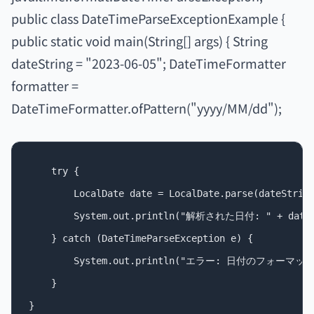
public class DateTimeParseExceptionExample {
public static void main(String[] args) { String
dateString = "2023-06-05"; DateTimeFormatter
formatter =
DateTimeFormatter.ofPattern("yyyy/MM/dd");
    try {

        LocalDate date = LocalDate.parse(dateString
        System.out.println("解析された日付: " + date)
    } catch (DateTimeParseException e) {

        System.out.println("エラー: 日付のフォーマッ
    }
