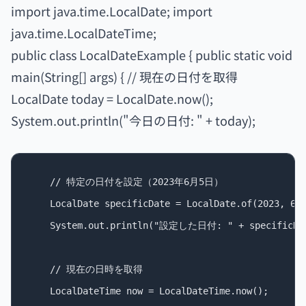
import java.time.LocalDate; import
java.time.LocalDateTime;
public class LocalDateExample { public static void
main(String[] args) { // 現在の日付を取得
LocalDate today = LocalDate.now();
System.out.println("今日の日付: " + today);
    // 特定の日付を設定（2023年6月5日）

    LocalDate specificDate = LocalDate.of(2023, 6, 
    System.out.println("設定した日付: " + specificDat
    // 現在の日時を取得

    LocalDateTime now = LocalDateTime.now();
