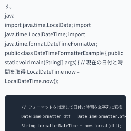
す。
java
import java.time.LocalDate; import
java.time.LocalDateTime; import
java.time.format.DateTimeFormatter;
public class DateTimeFormatterExample { public
static void main(String[] args) { // 現在の日付と時
間を取得 LocalDateTime now =
LocalDateTime.now();
    // フォーマットを指定して日付と時間を文字列に変換

    DateTimeFormatter dtf = DateTimeFormatter.ofPat
    String formattedDateTime = now.format(dtf);
