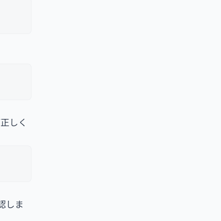
が正しく
認しま