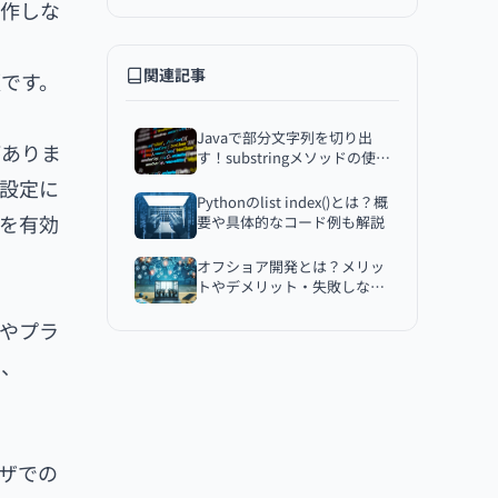
動作しな
JavaScriptが無効な場合のウェブサ
イトの動作確認方法
関連記事
順です。
JavaScriptが無効な状態での代替手
段
JavaScriptの無効化によるセキュリ
Javaで部分文字列を切り出
がありま
ティの考慮点
す！substringメソッドの使い
方
る設定に
セキュリティの利点
Pythonのlist index()とは？概
注意点
tを有効
要や具体的なコード例も解説
JavaScriptの有効化に関するFAQ
オフショア開発とは？メリッ
JavaScriptを有効にするメリットと
トやデメリット・失敗しない
デメリット
ためのポイント
ーやプラ
メリット
し、
デメリット
特定のサイトのみでJavaScriptを無
効にする方法
Google Chromeの場合
ウザでの
Mozilla Firefoxの場合