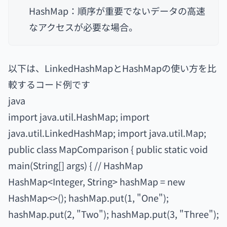
HashMap：順序が重要でないデータの高速
なアクセスが必要な場合。
以下は、LinkedHashMapとHashMapの使い方を比
較するコード例です
java
import java.util.HashMap; import
java.util.LinkedHashMap; import java.util.Map;
public class MapComparison { public static void
main(String[] args) { // HashMap
HashMap<Integer, String> hashMap = new
HashMap<>(); hashMap.put(1, "One");
hashMap.put(2, "Two"); hashMap.put(3, "Three");