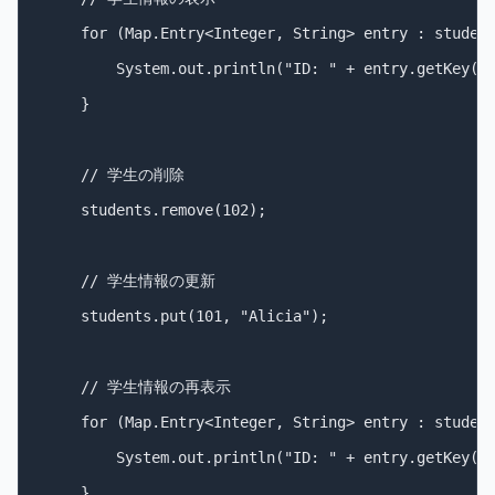
    for (Map.Entry<Integer, String> entry : student
        System.out.println("ID: " + entry.getKey()
    }

    // 学生の削除

    students.remove(102);

    // 学生情報の更新

    students.put(101, "Alicia");

    // 学生情報の再表示

    for (Map.Entry<Integer, String> entry : student
        System.out.println("ID: " + entry.getKey()
    }
