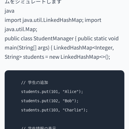
ムをシミュレートします
java
import java.util.LinkedHashMap; import
java.util.Map;
public class StudentManager { public static void
main(String[] args) { LinkedHashMap<Integer,
String> students = new LinkedHashMap<>();
    // 学生の追加

    students.put(101, "Alice");

    students.put(102, "Bob");

    students.put(103, "Charlie");

    // 学生情報の表示
