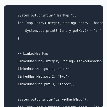
    System.out.println("HashMap:");

    for (Map.Entry<Integer, String> entry : hashMap
        System.out.println(entry.getKey() + ": " + 
    }

    // LinkedHashMap

    LinkedHashMap<Integer, String> linkedHashMap = 
    linkedHashMap.put(1, "One");

    linkedHashMap.put(2, "Two");

    linkedHashMap.put(3, "Three");

    System.out.println("LinkedHashMap:");
