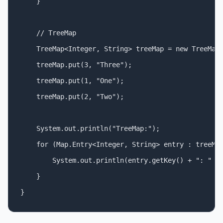
    }

    // TreeMap

    TreeMap<Integer, String> treeMap = new TreeMap<
    treeMap.put(3, "Three");

    treeMap.put(1, "One");

    treeMap.put(2, "Two");

    System.out.println("TreeMap:");

    for (Map.Entry<Integer, String> entry : treeMap
        System.out.println(entry.getKey() + ": " + 
    }
