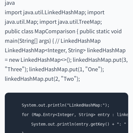
java
import java.util.LinkedHashMap; import
java.util.Map; import java.util.TreeMap;
public class MapComparison { public static void
main(String[] args) { // LinkedHashMap
LinkedHashMap<Integer, String> linkedHashMap
= new LinkedHashMap<>(); linkedHashMap.put(3,
"Three"); linkedHashMap.put(1, "One");
linkedHashMap.put(2, "Two");
    System.out.println("LinkedHashMap:");

    for (Map.Entry<Integer, String> entry : linkedH
        System.out.println(entry.getKey() + ": " + 