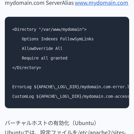
mydomain.com ServerAlias
www.mydomain.com
<Directory "/var/www/mydomain">

    Options Indexes FollowSymLinks

    AllowOverride All

    Require all granted

</Directory>

ErrorLog ${APACHE\_LOG\_DIR}/mydomain.com-error.log
バーチャルホストの有効化（Ubuntu）
Ubuntuでは、設定ファイルを/etc/apache2/sites-