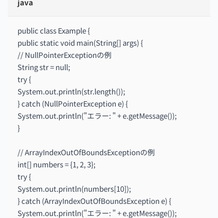
java
public class Example {
public static void main(String[] args) {
// NullPointerExceptionの例
String str = null;
try {
System.out.println(str.length());
} catch (NullPointerException e) {
System.out.println("エラー: " + e.getMessage());
}
// ArrayIndexOutOfBoundsExceptionの例
int[] numbers = {1, 2, 3};
try {
System.out.println(numbers[10]);
} catch (ArrayIndexOutOfBoundsException e) {
System.out.println("エラー: " + e.getMessage());