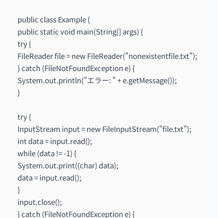
public class Example {
public static void main(String[] args) {
try {
FileReader file = new FileReader("nonexistentfile.txt");
} catch (FileNotFoundException e) {
System.out.println("エラー: " + e.getMessage());
}
try {
InputStream input = new FileInputStream("file.txt");
int data = input.read();
while (data != -1) {
System.out.print((char) data);
data = input.read();
}
input.close();
} catch (FileNotFoundException e) {