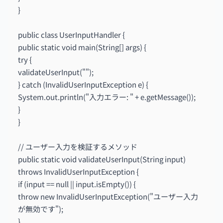
}
public class UserInputHandler {
public static void main(String[] args) {
try {
validateUserInput("");
} catch (InvalidUserInputException e) {
System.out.println("入力エラー: " + e.getMessage());
}
}
// ユーザー入力を検証するメソッド
public static void validateUserInput(String input)
throws InvalidUserInputException {
if (input == null || input.isEmpty()) {
throw new InvalidUserInputException("ユーザー入力
が無効です");
}