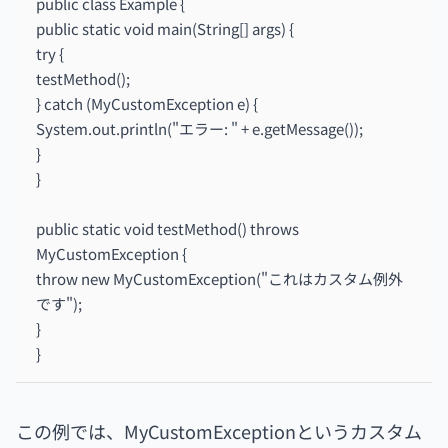
public class Example {
public static void main(String[] args) {
try {
testMethod();
} catch (MyCustomException e) {
System.out.println("エラー: " + e.getMessage());
}
}
public static void testMethod() throws
MyCustomException {
throw new MyCustomException("これはカスタム例外
です");
}
}
この例では、MyCustomExceptionというカスタム