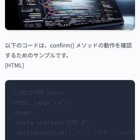
以下のコードは、confirm() メソッドの動作を確認
するためのサンプルです。
[HTML]
<!DOCTYPE html>

<html lang="ja">

<head>

 <meta charset="UTF-8">

 <title>confirm() メソッドのサンプル</tit