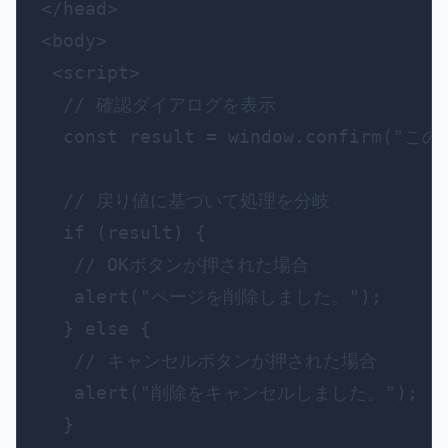
</head>

<body>

 <script>

  // 確認ダイアログを表示

  const result = window.confirm(
  // 戻り値に基づいて処理を分岐

  if (result) {

   // OKボタンが押された場合

   alert("ページを削除しました。");

  } else {

   // キャンセルボタンが押された場合

   alert("削除をキャンセルしました。");

  }
