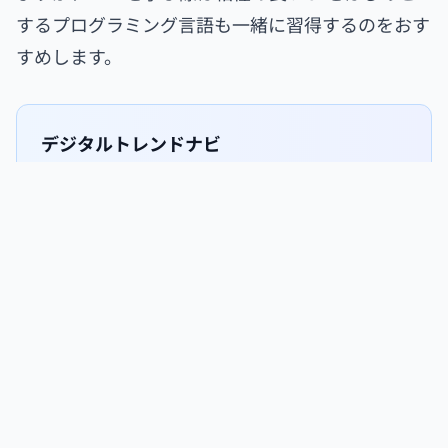
するプログラミング言語も一緒に習得するのをおす
すめします。
デジタルトレンドナビ
デジタルマーケティングでお悩みの方は、テクノデ
ジタルにご相談ください。弊社では最新技術や長
年のシステム資産を活かしたコンサルティングサ
ービスを実施しています。お客様の事業に合わせた
提案ができるので、ぜひお気軽にお問い合わせく
ださい。
お役立ち資料
お問合せ・無料相談