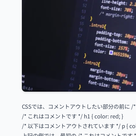
CSSでは、コメントアウトしたい部分の前に /* 
/* これはコメントです */ h1 { color: red; }
/* 以下はコメントアウトされています */ p { color:
上記の例では、最初の /* これはコメントです