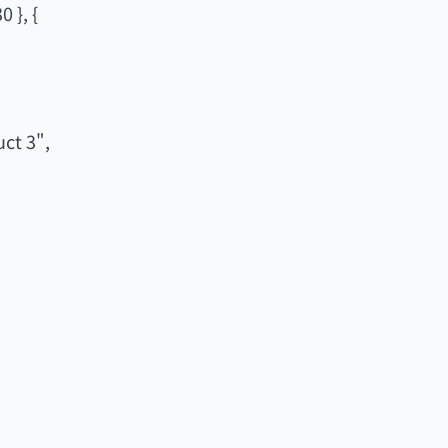
 }, {
uct 3",