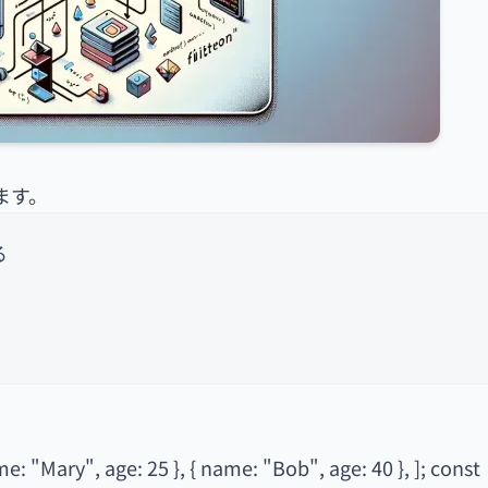
ます。
る
me: "Mary", age: 25 }, { name: "Bob", age: 40 }, ]; const