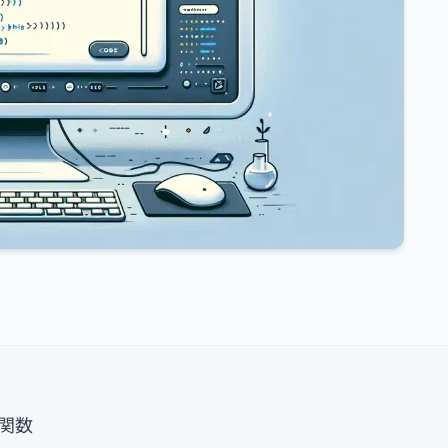
。
る関数