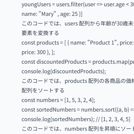
youngUsers = users.filter(user => user.age < 30
name: "Mary" , age: 25 }]
このコードでは、users 配列から年齢が30
要素を変換する
const products = [ { name: "Product 1", price:
price: 300 }, ];
const discountedProducts = products.map(produc
console.log(discountedProducts);
このコードでは、products 配列の各商品
配列をソートする
const numbers = [1, 5, 3, 2, 4];
const sortedNumbers = numbers.sort((a, b) => 
console.log(sortedNumbers); // [1, 2, 3, 4, 5]
このコードでは、numbers 配列を昇順にソ