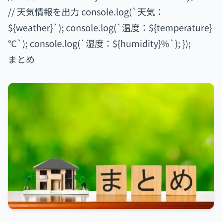
// 天気情報を出力 console.log(`天気：
${weather}`); console.log(`温度：${temperature}
℃`); console.log(`湿度：${humidity}%`); });
まとめ