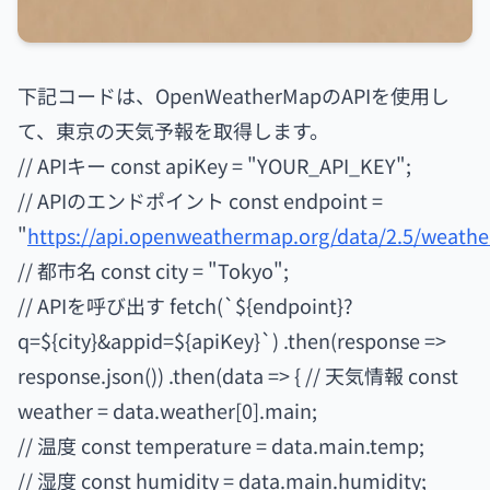
下記コードは、OpenWeatherMapのAPIを使用し
て、東京の天気予報を取得します。
// APIキー const apiKey = "YOUR_API_KEY";
// APIのエンドポイント const endpoint =
"
https://api.openweathermap.org/data/2.5/weathe
// 都市名 const city = "Tokyo";
// APIを呼び出す fetch(`${endpoint}?
q=${city}&appid=${apiKey}`) .then(response =>
response.json()) .then(data => { // 天気情報 const
weather = data.weather[0].main;
// 温度 const temperature = data.main.temp;
// 湿度 const humidity = data.main.humidity;