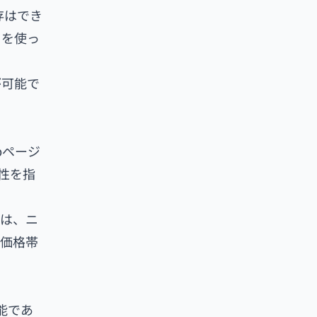
存はでき
リを使っ
が可能で
bページ
性を指
ては、ニ
や価格帯
能であ