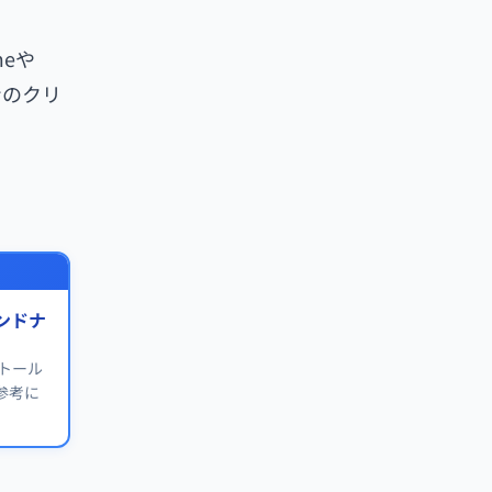
eや
ンのクリ
レンドナ
トール
参考に