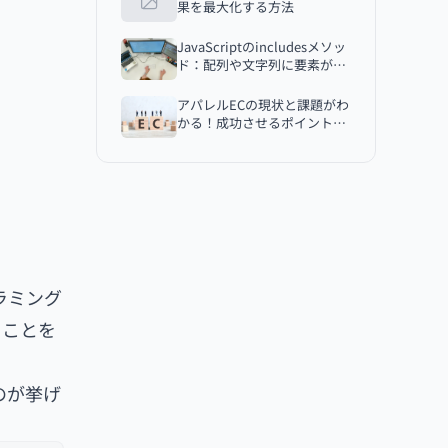
果を最大化する方法
Pythonを使ったスクレイピングの注意
点
JavaScriptのincludesメソッ
ド：配列や文字列に要素が含
スクレイピングを禁止していないか
まれているかどうかを確認す
確認すること
る便利な方法
アパレルECの現状と課題がわ
robots.txtの記述を確認すること
かる！成功させるポイントも
解説
Webサーバーに負荷をかけないよう
にすること
取得したデータの利用目的や範囲を
守ること
スクレイピングで効率よく情報収集し
よう
ラミング
ることを
のが挙げ