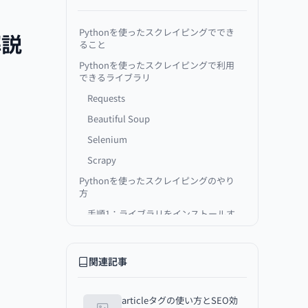
Pythonを使ったスクレイピングででき
解説
ること
Pythonを使ったスクレイピングで利用
できるライブラリ
Requests
Beautiful Soup
Selenium
Scrapy
Pythonを使ったスクレイピングのやり
方
手順1：ライブラリをインストールす
る
手順2：Webページをダウンロードす
る
関連記事
手順3：データを検索・抽出する
手順4：抽出したデータを保存する
articleタグの使い方とSEO効