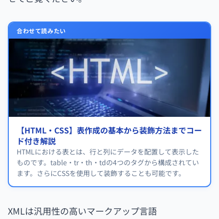
合わせて読みたい
【HTML・CSS】表作成の基本から装飾方法までコー
ド付き解説
HTMLにおける表とは、行と列にデータを配置して表示した
ものです。table・tr・th・tdの4つのタグから構成されてい
ます。さらにCSSを使用して装飾することも可能です。
XMLは汎用性の高いマークアップ言語