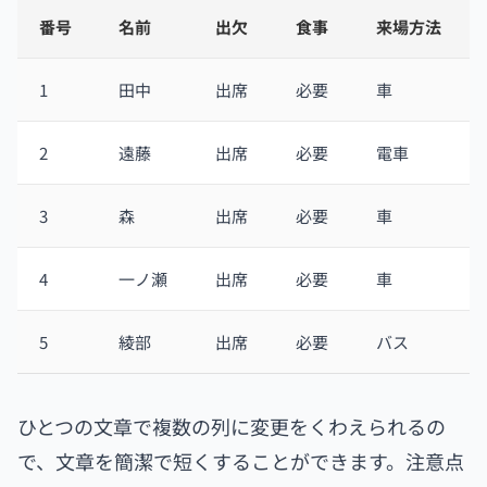
番号
名前
出欠
食事
来場方法
1
田中
出席
必要
車
2
遠藤
出席
必要
電車
3
森
出席
必要
車
4
一ノ瀬
出席
必要
車
5
綾部
出席
必要
バス
ひとつの文章で複数の列に変更をくわえられるの
で、文章を簡潔で短くすることができます。注意点