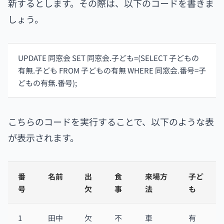
新するとします。その際は、以下のコードを書きま
しょう。
UPDATE 同窓会 SET 同窓会.子ども=(SELECT 子どもの
有無.子ども FROM 子どもの有無 WHERE 同窓会.番号=子
どもの有無.番号);
こちらのコードを実行することで、以下のような表
が表示されます。
番
名前
出
食
来場方
子ど
号
欠
事
法
も
1
田中
欠
不
車
有