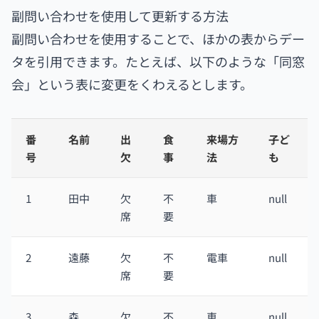
副問い合わせを使用して更新する方法
副問い合わせを使用することで、ほかの表からデー
タを引用できます。たとえば、以下のような「同窓
会」という表に変更をくわえるとします。
番
名前
出
食
来場方
子ど
号
欠
事
法
も
1
田中
欠
不
車
null
席
要
2
遠藤
欠
不
電車
null
席
要
3
森
欠
不
車
null