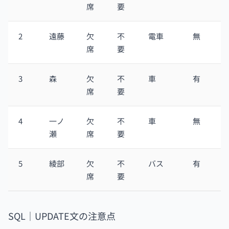
席
要
2
遠藤
欠
不
電車
無
席
要
3
森
欠
不
車
有
席
要
4
一ノ
欠
不
車
無
瀬
席
要
5
綾部
欠
不
バス
有
席
要
SQL｜UPDATE文の注意点