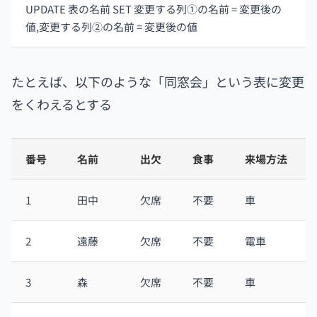
UPDATE 表の名前 SET 変更する列①の名前 = 変更後の
値,変更する列②の名前 = 変更後の値
たとえば、以下のような「同窓会」という表に変更
をくわえるとする
番号
名前
出欠
食事
来場方法
1
田中
欠席
不要
車
2
遠藤
欠席
不要
電車
3
森
欠席
不要
車