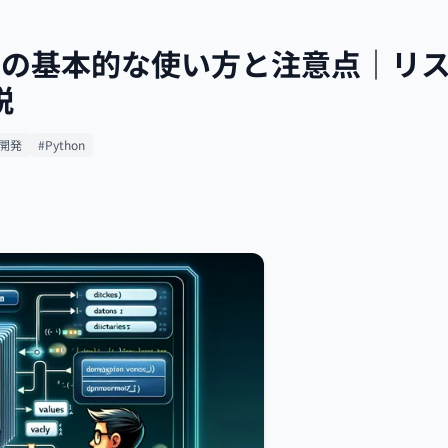
辞書の基本的な使い方と注意点｜リ
説
開発
#Python