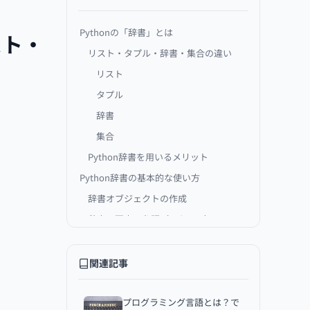
Pythonの「辞書」とは
スト・
リスト・タプル・辞書・集合の違い
リスト
タプル
辞書
集合
Python辞書を用いるメリット
Python辞書の基本的な使い方
辞書オブジェクトの作成
辞書の要素の参照（アクセス）
要素の追加・変更
要素の削除
関連記事
要素の検索
Python辞書を使用する際の注意点
プログラミング言語とは？で