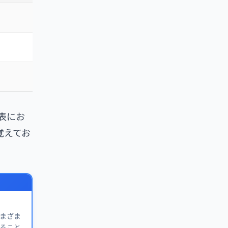
の表にお
覚えてお
さまざま
きること