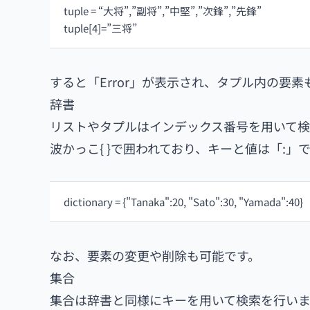
tuple = “大将”,”副将”,”中堅”,”次鋒”,”先鋒”
tuple[4]=”三将”
すると「Error」が表示され、タプル内の要
辞書
リストやタプルはインデックス番号を用いて検
波かっこ{ }で囲われており、キーと値は「:
dictionary = {"Tanaka":20, "Sato":30, "Yamada":40}
なお、要素の変更や削除も可能です。
集合
集合は辞書と同様にキーを用いて検索を行い