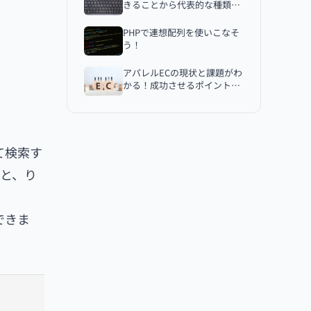
きることから代表的な種類を
キーの重複指定に気をつける
解説
PHPで連想配列を使いこなそ
キーは変更不可能な型
う！
順番は保持されない
アパレルECの現状と課題がわ
まとめ
かる！成功させるポイントも
解説
て検索す
と、り
できま