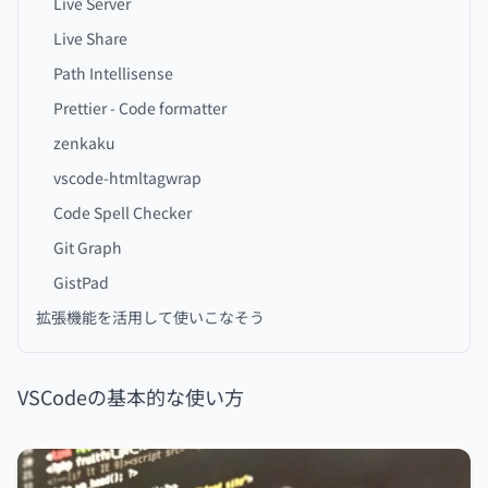
Live Server
Live Share
Path Intellisense
Prettier - Code formatter
zenkaku
vscode-htmltagwrap
Code Spell Checker
Git Graph
GistPad
拡張機能を活用して使いこなそう
VSCodeの基本的な使い方