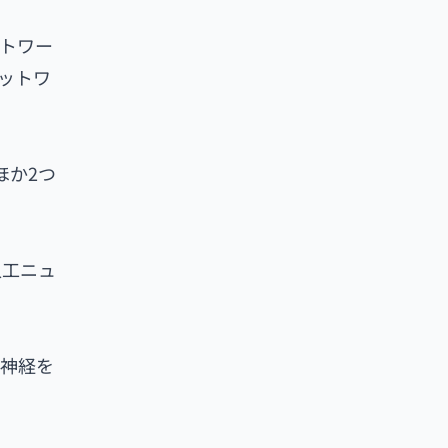
トワー
ットワ
ほか2つ
人工ニュ
脳神経を