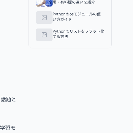
版・有料版の違いを紹介
Pythonのosモジュールの使
い方ガイド
Pythonでリストをフラット化
する方法
在話題と
学習モ