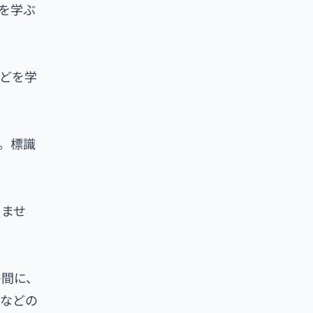
を学ぶ
どを学
。標識
きませ
の間に、
声などの