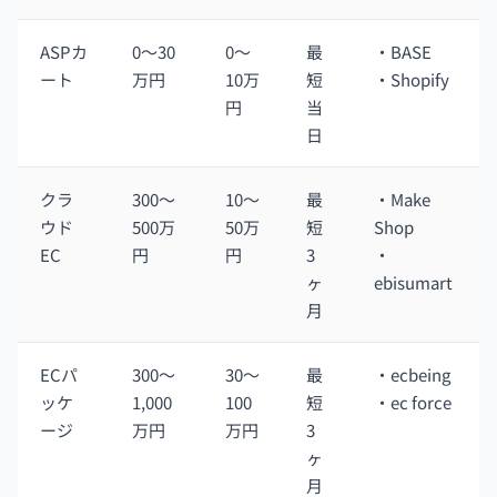
ASPカ
0〜30
0〜
最
・BASE
ート
万円
10万
短
・Shopify
円
当
日
クラ
300〜
10〜
最
・Make
ウド
500万
50万
短
Shop
EC
円
円
3
・
ヶ
ebisumart
月
ECパ
300〜
30〜
最
・ecbeing
ッケ
1,000
100
短
・ec force
ージ
万円
万円
3
ヶ
月