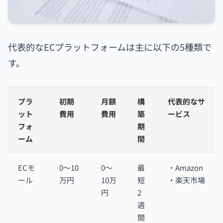
代表的なECプラットフォームは主に以下の5種類で
す。
プラ
初期
月額
構
代表的なサ
ット
費用
費用
築
ービス
フォ
期
ーム
間
ECモ
0〜10
0〜
最
・Amazon
ール
万円
10万
短
・楽天市場
円
2
週
間