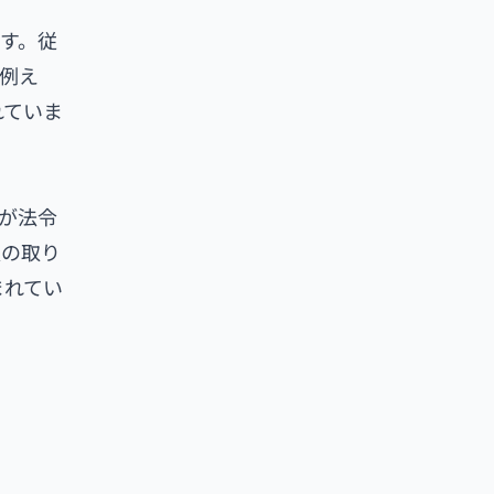
す。従
例え
れていま
が法令
報の取り
まれてい