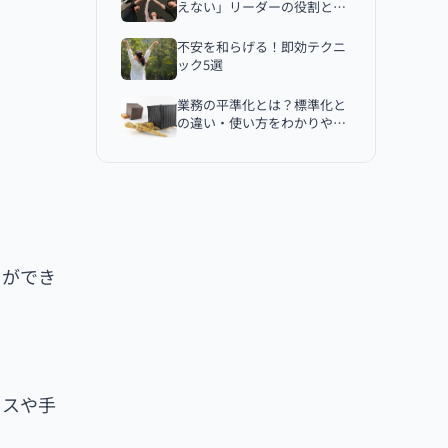
業務マニュアルの見本の紹介
えない」リーダーの役割と魅
力
1. テキスト形式
不安を和らげる！即効テクニ
2. チャートや図表チャートや図表
ック5選
3. イラストや写真
業務の平準化とは？標準化と
4. テンプレート
の違い・使い方をわかりやす
く解説
5. インタラクティブな形式
まとめ
とができ
セスや手