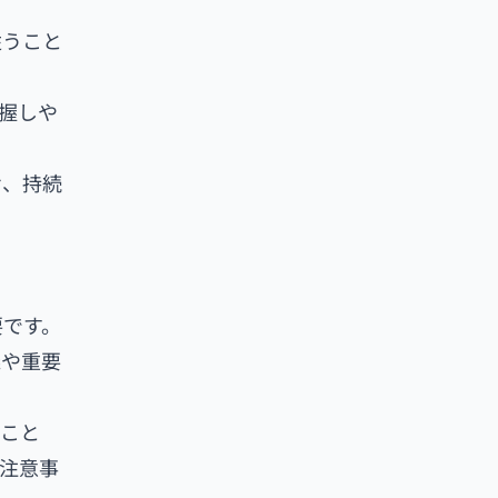
従うこと
握しや
せ、持続
要です。
義や重要
ること
注意事