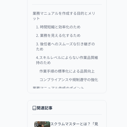
業務マニュアルを作成する目的とメリ
ット
1. 時間短縮と効率化のため
2. 業務を見える化するため
3. 後任者へのスムーズな引き継ぎの
ため
4.スキルレベルによらない作業品質維
持のため
作業手順の標準化による品質向上
コンプライアンスや規制遵守の強化
業務マニュアル作成のポイント
1. 作業の背景や意味を記載する
2. 読まれる人、タイミングを意識し
関連記事
た内容にする
3. 表現にメリハリをつける
スクラムマスターとは？「見