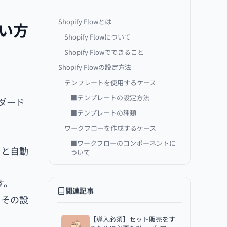
Shopify Flowとは
使い方
Shopify Flowについて
Shopify Flowでできること
Shopify Flowの設定方法
テンプレートを使用するケース
■テンプレートの設定方法
ンダード
■テンプレートの種類
ワークフローを作成するケース
■ワークフローのコンポーネントに
ると自動
ついて
■ワークフローの作成方法
す。
作成したワークフローのログ履歴を
関連記事
確認
、その設
【最後に】タスク業務は効率化しよ
う！
【導入必須】セット販売をす