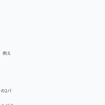
、例え
」の2パ