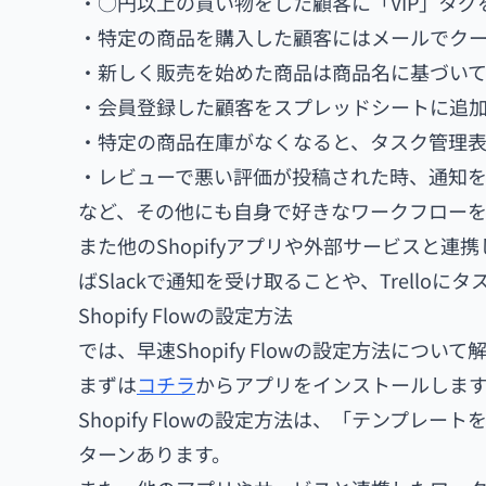
・○円以上の買い物をした顧客に「VIP」タグ
・特定の商品を購入した顧客にはメールでク
・新しく販売を始めた商品は商品名に基づい
・会員登録した顧客をスプレッドシートに追
・特定の商品在庫がなくなると、タスク管理
・レビューで悪い評価が投稿された時、通知
など、その他にも自身で好きなワークフロー
また他のShopifyアプリや外部サービスと
ばSlackで通知を受け取ることや、Trello
Shopify Flowの設定方法
では、早速Shopify Flowの設定方法につい
まずは
コチラ
からアプリをインストールしま
Shopify Flowの設定方法は、「テンプ
ターンあります。