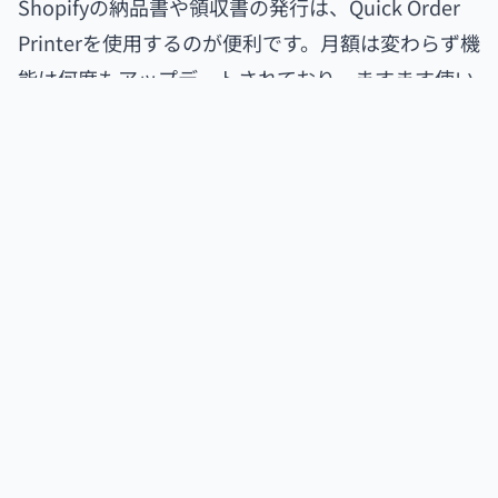
Shopifyの納品書や領収書の発行は、Quick Order
Printerを使用するのが便利です。月額は変わらず機
能は何度もアップデートされており、ますます使い
やすいアプリになっています。
機能のアップデート情報はその都度Twitterで情報
更新されているので、
コチラ
から確認してくださ
い。
Quick Order Printerの場合、文書の発行に業務工数
もかからないので、ぜひ導入を検討してみてくださ
い。
Shopify運営でお困りの方は、以下のリンクからお
気軽にご相談ください。
<お問い合わせはこちら>