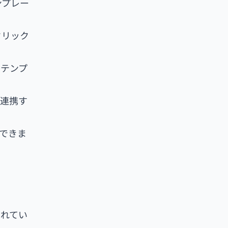
テンプレー
をクリック
トテンプ
と連携す
ができま
されてい