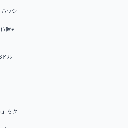
、ハッシ
示位置も
8ドル
et」をク