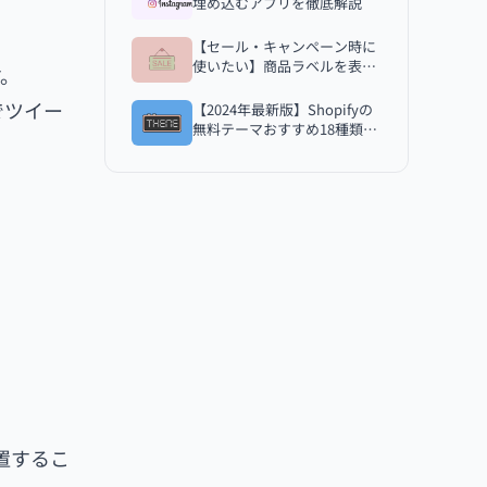
埋め込むアプリを徹底解説
【セール・キャンペーン時に
使いたい】商品ラベルを表示
す。
するShopifyアプリ
「Ultimate sales boost」を
でツイー
【2024年最新版】Shopifyの
徹底解説
無料テーマおすすめ18種類を
徹底比較！
設置するこ