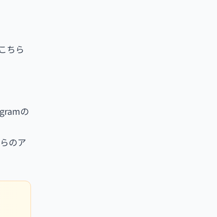
こちら
ramの
れらのア