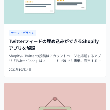
テーマ・デザイン
Twitterフィードの埋め込みができるShopify
アプリを解説
ShopifyにTwitterの投稿はアカウントページを掲載するアプ
リ「Twitter Feed」はノーコードで誰でも簡単に設定するこ
とができます。綺麗なビジュアルでユーザーのレビュー投
2021年10月14日
稿を掲載することができるので、購入率の向上にも役立ち
ま