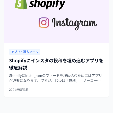
アプリ・導入ツール
Shopifyにインスタの投稿を埋め込むアプリを
徹底解説
ShopifyにInstagramのフィードを埋め込むためにはアプリ
が必要になります。ですが、じつは「無料」「ノーコー
ド」「データの自動更新」「カスタマイズ性」「スマホ対
2021年5月3日
応」などの全条件を満たすアプリはそう多くありません。
今回は、いくつ