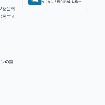
ってなに？初心者向けに徹底
解説！
ジを公開
に公開する
インの設
。