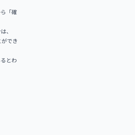
から「確
合は、
とができ
いるとわ