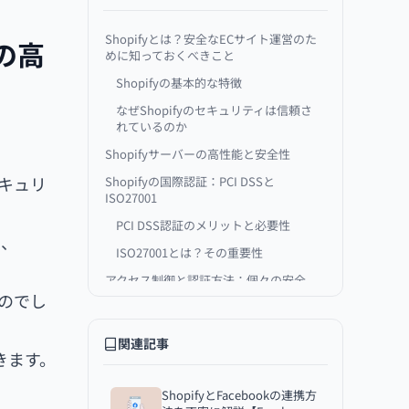
Shopifyとは？安全なECサイト運営のた
の高
めに知っておくべきこと
Shopifyの基本的な特徴
なぜShopifyのセキュリティは信頼さ
れているのか
Shopifyサーバーの高性能と安全性
セキュリ
Shopifyの国際認証：PCI DSSと
ISO27001
PCI DSS認証のメリットと必要性
中、
ISO27001とは？その重要性
アクセス制御と認証方法：個々の安全
対策
るのでし
2段階認証でのアカウント保護
関連記事
アクセス制限
きます。
Shopifyにおける常時SSLのメリットと
重要性
ShopifyとFacebookの連携方