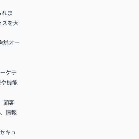
られま
セスを大
店舗オー
マーケテ
報や機能
、顧客
で、情報
とセキュ