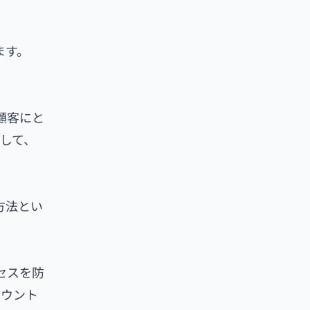
ます。
や顧客にと
として、
方法とい
セスを防
カウント