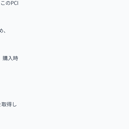
このPCI
め、
、購入時
を取得し