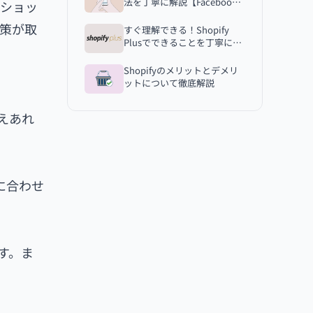
法を丁寧に解説【Facebook
ンショッ
SSLのメリット
Shop】
策が取
すぐ理解できる！Shopify
なぜ常時SSLが重要なのか
Plusでできることを丁寧に解
24時間体制のセキュリティ監視：ホワ
説
イトハッカーとは
Shopifyのメリットとデメリ
ットについて徹底解説
ホワイトハッカーによる監視体制
Shopifyセキュリティ対策のまとめ
えあれ
に合わせ
す。ま