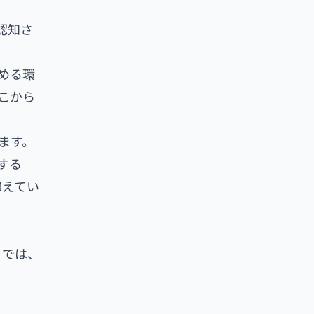
認知さ
める環
こから
ています。
する
抑えてい
こでは、