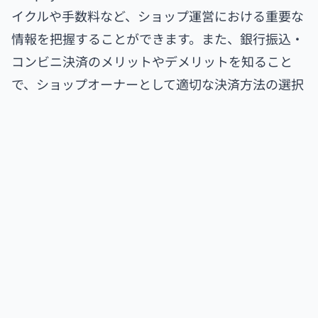
イクルや手数料など、ショップ運営における重要な
情報を把握することができます。また、銀行振込・
コンビニ決済のメリットやデメリットを知ること
で、ショップオーナーとして適切な決済方法の選択
が可能となります。
Shopifyサイト上での銀行振込やコンビニ決済の設
定手順、注文確認メールの編集方法についても詳し
く紹介していますので、Shopify運用においての設
定やカスタマイズに迷った際は、この記事を参考に
してください。
更に、主要な決済サービスであるKOMOJUとペイデ
ィの特徴や導入方法についても比較しています。こ
れにより、ショップ運営に最適なサービスの選択が
しやすくなります。