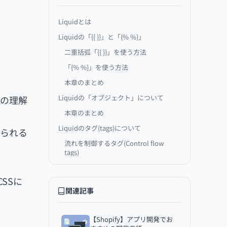
Liquidとは
Liquidの「{{ }}」と「{% %}」
二重括弧「{{ }}」を使う方法
「{% %}」を使う方法
本章のまとめ
Liquidの「オブジェクト」について
への理解
本章のまとめ
Liquidのタグ(tags)について
められる
流れを制御するタグ(Control flow
tags)
繰り返しタグ(Iteration tags)
CSSに
変数タグ(Variable tags)
関連記事
その他のタグ(Theme tags)
本章のまとめ
【Shopify】アプリ開発でお