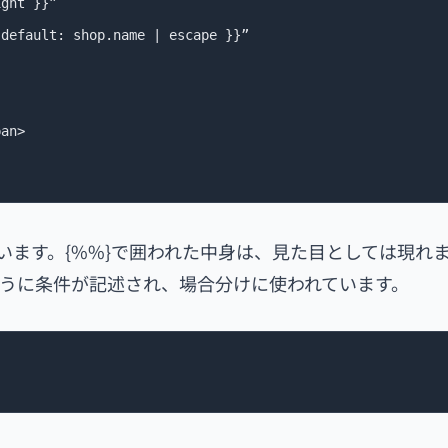
ています。{%%}で囲われた中身は、見た目としては現れ
}のように条件が記述され、場合分けに使われています。
}