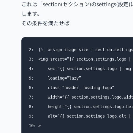
これは「section(セクション)のsettings(
します。
その条件を満たせば
2: 	{%- assign image_size = section.settings.logo_width | append: ‘x’ -%}

3: 	<img srcset=”{{ section.settings.logo | img_url: image_size }} 1x, {{ section.settings.logo | img_url: image_size, scale: 2 }} 2x”

4: 		sec=”{{ section.settings.logo | img_url: image_size }}”

5: 	 	loading=”lazy”

6:		class=”header__heading-logo”

7:		width=”{{ section.settings.logo.width }}”

8:		height=”{{ section.settings.logo.height }}”

9:		alt=”{{ section.settings.logo.alt | default: shop.name | escape }}”

10:	>