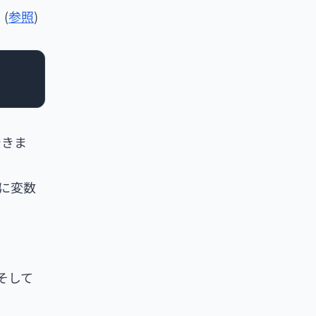
(
参照
)
できま
ように変数
そして