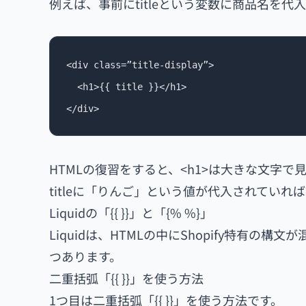
例えば、事前にtitleという変数に商品名を
<div class=”title-display”>

  <h1>{{ title }}</h1>

</div>
HTMLの復習をすると、<h1>は大きな文字
titleに「りんご」という値が代入されてい
Liquidの「{{ }}」と「{% %}」
Liquidは、HTMLの中にShopify特有の構
つあります。
二重括弧「{{ }}」を使う方法
1つ目は二重括弧「{{ }}」を使う方法です。