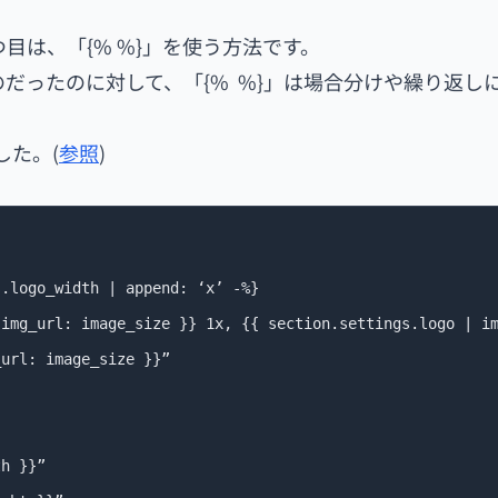
2つ目は、「{% %}」を使う方法です。
)ものだったのに対して、「{% %}」は場合分けや繰り返し
した。(
参照
)

