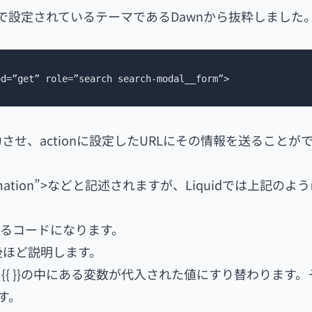
トで設定されているテーマであるDawnから抜粋しました。
od=”get” role=”search search-modal__form”>
力させ、actionに設定したURLにその情報を送ることが
-infomation”>などと記述されますが、Liquidでは上記の
るコードになります。
ては後ほど説明します。
{ }}の中にある変数が代入された値にすり替わります。
す。