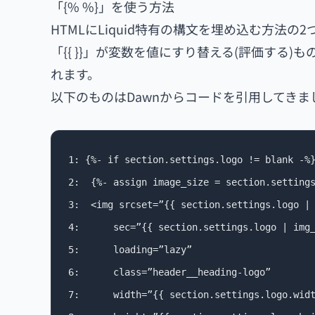
「{% %}」を使う方法
HTMLにLiquid特有の構文を埋め込む方法の
「{{ }}」が変数を値にすり替える(評価する
れます。
以下のものはDawnからコードを引用してきま
1: {%- if section.settings.logo != blank -%}
2: 	{%- assign image_size = section.settings.logo_width | append: ‘x’ -%}

3: 	<img srcset=”{{ section.settings.logo | img_url: image_size }} 1x, {{ section.settings.logo | img_url: image_size, scale: 2 }} 2x”

4: 		sec=”{{ section.settings.logo | img_url: image_size }}”

5: 	 	loading=”lazy”

6:		class=”header__heading-logo”

7:		width=”{{ section.settings.logo.width }}”
