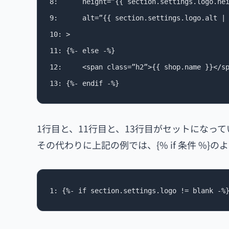
8:		height=”{{ section.settings.logo.height }}”

9:		alt=”{{ section.settings.logo.alt | default: shop.name | escape }}”

10:	>

11: {%- else -%}

12: 	<span class=”h2”>{{ shop.name }}</span>

1行目と、11行目と、13行目がセットになっ
その代わりに上記の例では、{% if 条件 %
1: {%- if section.settings.logo != blank -%