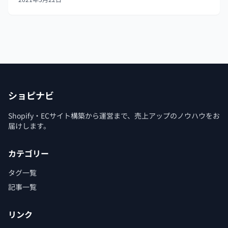
は、Shopifyの代引きの設定方法と問題点を説明した上で、
現時
ショピナビ
Shopify・ECサイト構築から運営まで、売上アップのノウハウをお
届けします。
カテゴリー
タグ一覧
記事一覧
リンク