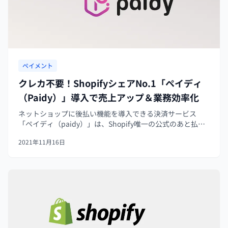
ペイメント
クレカ不要！ShopifyシェアNo.1「ペイディ
（Paidy）」導入で売上アップ＆業務効率化
ネットショップに後払い機能を導入できる決済サービス
「ペイディ（paidy）」は、Shopify唯一の公式のあと払い
決済であり、あと払いにおけるShopifyのシェアはNo.1で
2021年11月16日
す。すでに1,500社以上が導入しています。本記事では、そ
んな後