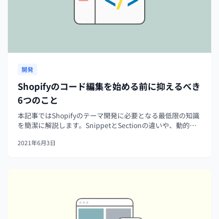
開発
Shopifyのコード編集を始める前に抑えるべき
6つのこと
本記事ではShopifyのテーマ開発に必要となる最低限の知識
を簡潔に解説します。SnippetとSectionの違いや、動的セ
クション(dynamic section)と静的セクション(static
2021年6月3日
section)の違いなども解説します。