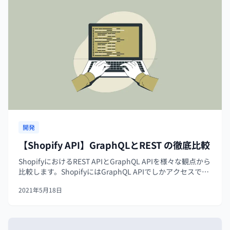
開発
【Shopify API】GraphQLとREST の徹底比較
ShopifyにおけるREST APIとGraphQL APIを様々な観点から
比較します。ShopifyにはGraphQL APIでしかアクセスでき
ない機能があります。GraphQLの方がアクセス制限に引っ
2021年5月18日
かかりにくい仕組みになっています。