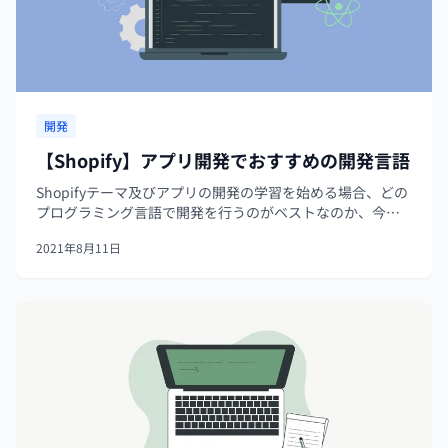
開発
【Shopify】アプリ開発でおすすめの開発言語
Shopifyテーマ及びアプリの開発の学習を始める場合、どの
プログラミング言語で開発を行うのがベストなのか、今ま
でに扱ったことのあるプログラミング言語は使えるのか疑
2021年8月11日
問を持つ方も多いと思います。 Shopifyアプリ開発周りでど
のような開発言