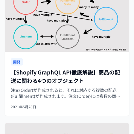
開発
【Shopify GraphQL API徹底解説】商品の配
送に関わる4つのオブジェクト
注文(Order)が作成されると、それに対応する複数の配送
(Fulfillment)が作成されます。注文(Order)には複数の商品
バリエーションが含まれることがあり、それぞれは
2021年5月28日
LineItemで表現されます。