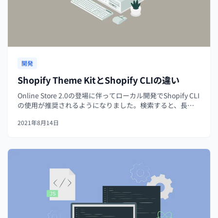
開発
Shopify Theme KitとShopify CLIの違い
Online Store 2.0の登場に伴ってローカル開発でShopify CLI
の使用が推奨されるようになりました。検索すると、長ら
く使われてきたShopify Theme Kitの情報が多くヒットする
2021年8月14日
ため、混乱する方もおられるでしょう。