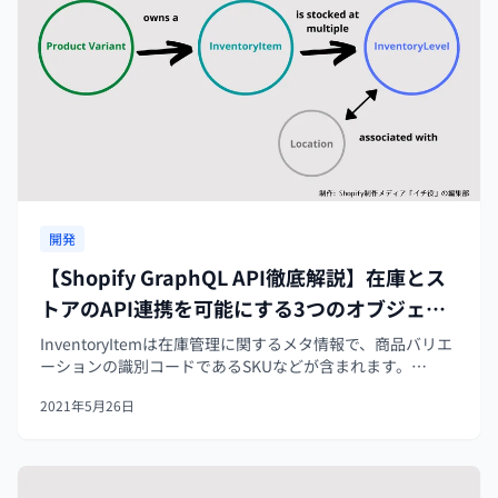
開発
【Shopify GraphQL API徹底解説】在庫とス
トアのAPI連携を可能にする3つのオブジェク
ト
InventoryItemは在庫管理に関するメタ情報で、商品バリエ
ーションの識別コードであるSKUなどが含まれます。
Locationは在庫がストックされる場所です。
2021年5月26日
InventoryLevelは在庫数を表します。関係図がこちらです。