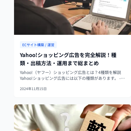
ECサイト構築 / 運営
Yahoo!ショッピング広告を完全解説！種
類・出稿方法・運用まで総まとめ
Yahoo!（ヤフー）ショッピング広告とは？4種類を解説
Yahoo!ショッピング広告には以下の種類があります。 -
バナー・テキスト広告（ディスプレイ広告） - アイテム
2024年11月15日
マッチ広告（ストアマッチ広告） - ソリューションパッ
ケ...