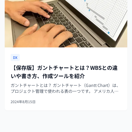
DX
【保存版】ガントチャートとは？WBSとの違
いや書き方、作成ツールを紹介
ガントチャートとは？ ガントチャート（Gantt Chart）は、
プロジェクト管理で使われる表の一つです。 アメリカ人の
ガント氏が考案したことでガントチャートと名付けられま
2024年8月15日
したが、日本企業の中では一般的に『進捗管理表』や『プ
ロジェクトのスケ...